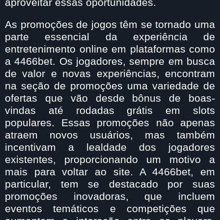
aproveitar essas oportunidades.
As promoções de jogos têm se tornado uma
parte essencial da experiência de
entretenimento online em plataformas como
a 4466bet. Os jogadores, sempre em busca
de valor e novas experiências, encontram
na seção de promoções uma variedade de
ofertas que vão desde bônus de boas-
vindas até rodadas grátis em slots
populares. Essas promoções não apenas
atraem novos usuários, mas também
incentivam a lealdade dos jogadores
existentes, proporcionando um motivo a
mais para voltar ao site. A 4466bet, em
particular, tem se destacado por suas
promoções inovadoras, que incluem
eventos temáticos e competições que