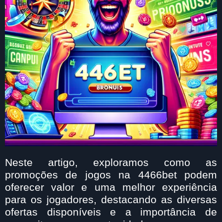
Neste artigo, exploramos como as
promoções de jogos na 4466bet podem
oferecer valor e uma melhor experiência
para os jogadores, destacando as diversas
ofertas disponíveis e a importância de