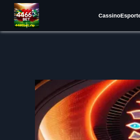
Cassino
Esport